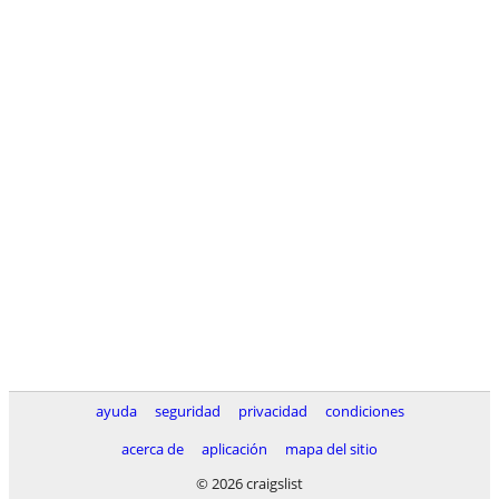
ayuda
seguridad
privacidad
condiciones
acerca de
aplicación
mapa del sitio
© 2026 craigslist