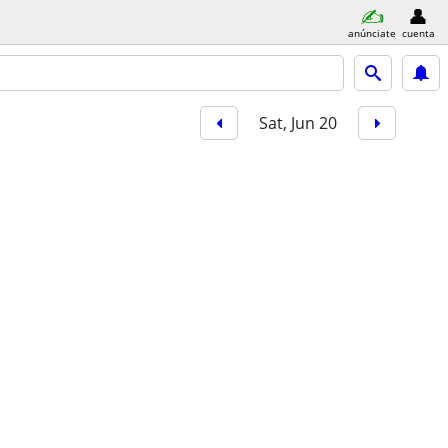
anúnciate
cuenta
Sat, Jun 20